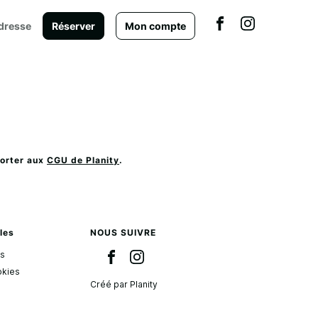
dresse
Réserver
Mon compte
porter aux
CGU de Planity
.
les
NOUS SUIVRE
es
okies
Créé par Planity